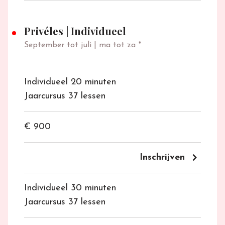
Privéles
|
Individueel
September tot juli | ma tot za *
Individueel 20 minuten
Jaarcursus 37 lessen
€ 900
keyboard_arrow_right
Inschrijven
Individueel 30 minuten
Jaarcursus 37 lessen