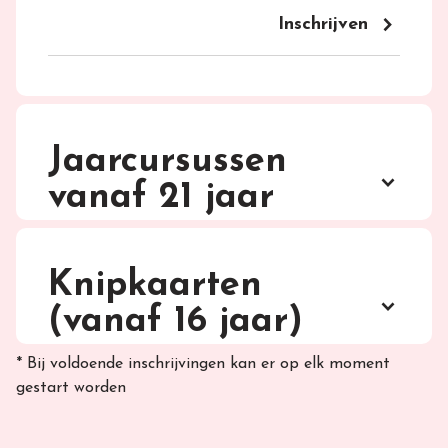
keyboard_arrow_right
Inschrijven
Jaarcursussen
keyboard_arrow_up
vanaf 21 jaar
Knipkaarten
keyboard_arrow_up
(vanaf 16 jaar)
* Bij voldoende inschrijvingen kan er op elk moment
gestart worden
2 cursisten per 30 minuten