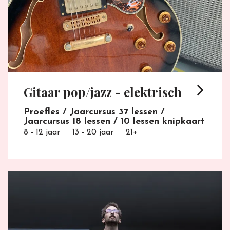
arrow_forward_ios
Gitaar pop/jazz - elektrisch
Proefles / Jaarcursus 37 lessen /
Jaarcursus 18 lessen / 10 lessen knipkaart
8 - 12 jaar
13 - 20 jaar
21+