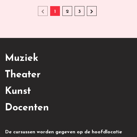
chevron_left
chevron_right
1
2
3
Terug
Volgende
Muziek
Theater
Kunst
Docenten
De cursussen worden gegeven op de hoofdlocatie