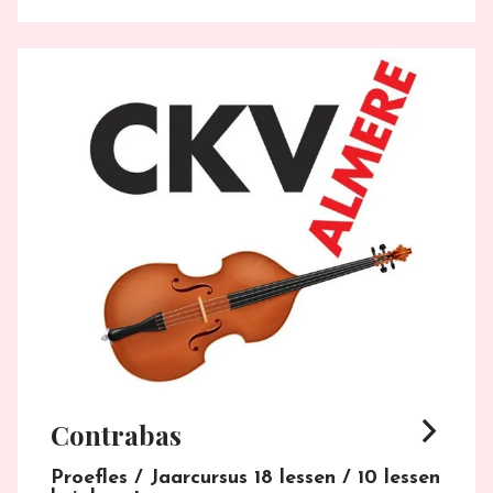
arrow_forward_ios
Contrabas
Proefles / Jaarcursus 18 lessen / 10 lessen