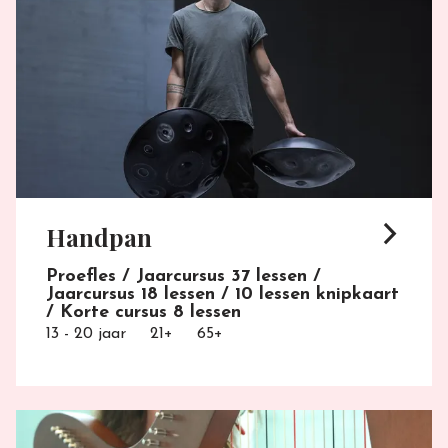
arrow_forward_ios
Handpan
Proefles / Jaarcursus 37 lessen /
Jaarcursus 18 lessen / 10 lessen knipkaart
/ Korte cursus 8 lessen
13 - 20 jaar
21+
65+