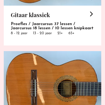
arrow_forward_ios
Gitaar klassiek
Proefles / Jaarcursus 37 lessen /
Jaarcursus 18 lessen / 10 lessen knipkaart
8 - 12 jaar
13 - 20 jaar
21+
65+