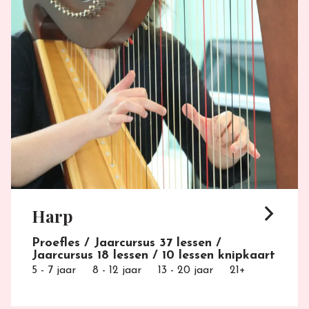
arrow_forward_ios
Harp
Proefles / Jaarcursus 37 lessen /
Jaarcursus 18 lessen / 10 lessen knipkaart
5 - 7 jaar
8 - 12 jaar
13 - 20 jaar
21+