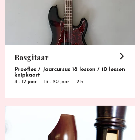
arrow_forward_ios
Basgitaar
Proefles / Jaarcursus 18 lessen / 10 lessen
knipkaart
8 - 12 jaar
13 - 20 jaar
21+