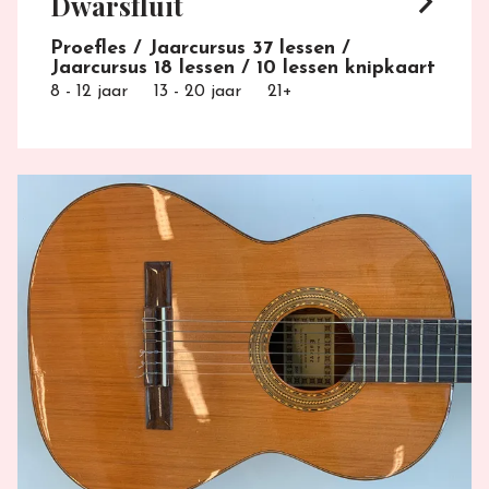
arrow_forward_ios
Dwarsfluit
Proefles / Jaarcursus 37 lessen /
Jaarcursus 18 lessen / 10 lessen knipkaart
8 - 12 jaar
13 - 20 jaar
21+