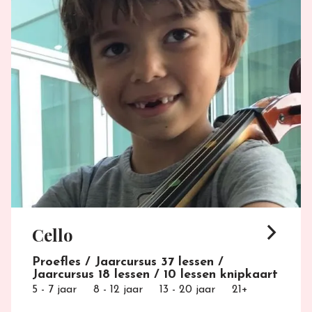
arrow_forward_ios
Cello
Proefles / Jaarcursus 37 lessen /
Jaarcursus 18 lessen / 10 lessen knipkaart
5 - 7 jaar
8 - 12 jaar
13 - 20 jaar
21+