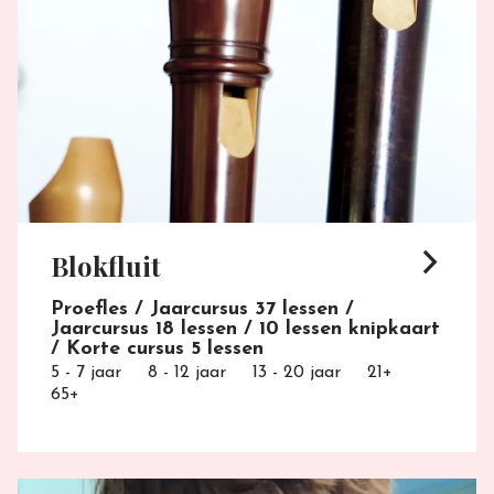
arrow_forward_ios
Blokfluit
Proefles / Jaarcursus 37 lessen /
Jaarcursus 18 lessen / 10 lessen knipkaart
/ Korte cursus 5 lessen
5 - 7 jaar
8 - 12 jaar
13 - 20 jaar
21+
65+