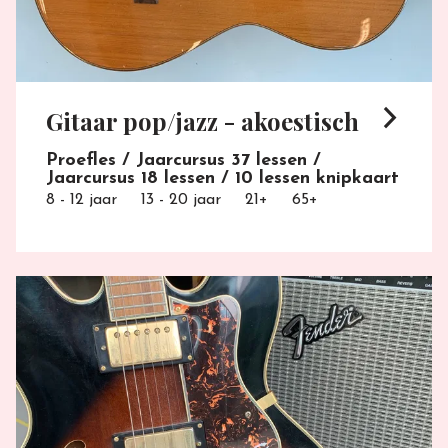
arrow_forward_ios
Gitaar pop/jazz - akoestisch
Proefles / Jaarcursus 37 lessen /
Jaarcursus 18 lessen / 10 lessen knipkaart
8 - 12 jaar
13 - 20 jaar
21+
65+