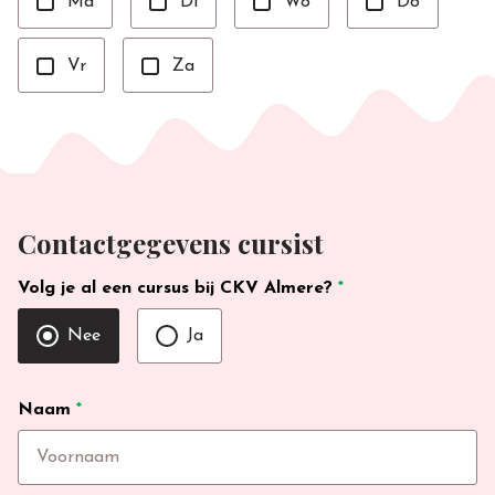
Ma
Di
Wo
Do
Vr
Za
Contactgegevens cursist
Volg je al een cursus bij CKV Almere?
*
Nee
Ja
Naam
*