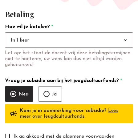
Betaling
Hoe wil je betalen?
*
expand_more
In 1 keer
Let op: het staat de docent vrij deze betalingstermijnen
niet te hanteren, uw wens kan dus niet altijd worden
gehonoreerd.
Vraag je subsidie aan bij het jeugdcultuurfonds?
*
Nee
Ja
Kom je in aanmerking voor subsidie?
Lees
campaign
meer over Jeugdcultuurfonds
Ik ga akkoord met de
algemene voorwaarden