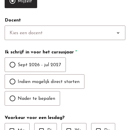
Mijzelf
Docent
expand_more
Kies een docent
Ik schrijf in voor het cursusjaar
*
Sept 2026 - jul 2027
Indien mogelijk direct starten
Nader te bepalen
Voorkeur voor een lesdag?