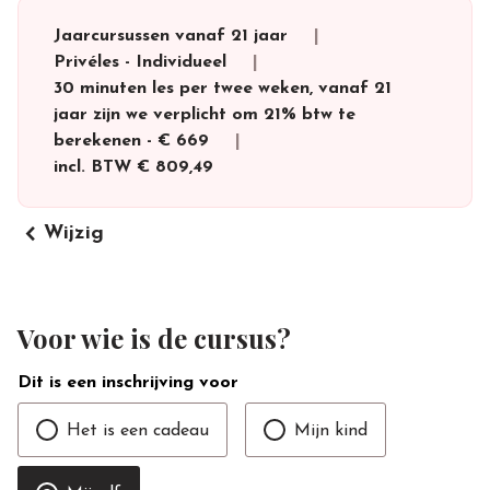
Jaarcursussen vanaf 21 jaar
Privéles
-
Individueel
30 minuten les per twee weken, vanaf 21
jaar zijn we verplicht om 21% btw te
berekenen
-
€ 669
incl. BTW
€ 809,49
keyboard_arrow_left
Wijzig
Voor wie is de cursus?
Dit is een inschrijving voor
Het is een cadeau
Mijn kind