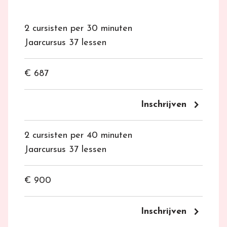
lessen met Jazz én klassiek bassist Eric Kruisbrink, die
een keer per twee weken op woensdagen bij ons
2 cursisten per 30 minuten
lesgeeft.
Jaarcursus 37 lessen
€ 687
keyboard_arrow_right
Inschrijven
2 cursisten per 40 minuten
Jaarcursus 37 lessen
€ 900
keyboard_arrow_right
Inschrijven