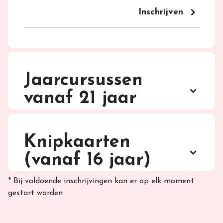
keyboard_arrow_right
Inschrijven
Jaarcursussen
keyboard_arrow_up
vanaf 21 jaar
Knipkaarten
keyboard_arrow_up
(vanaf 16 jaar)
* Bij voldoende inschrijvingen kan er op elk moment
gestart worden
2 cursisten per 30 minuten