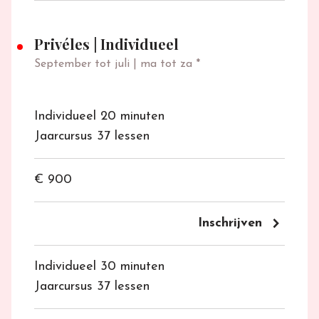
Privéles
|
Individueel
September tot juli | ma tot za *
Individueel 20 minuten
Jaarcursus 37 lessen
€ 900
keyboard_arrow_right
Inschrijven
Individueel 30 minuten
Jaarcursus 37 lessen