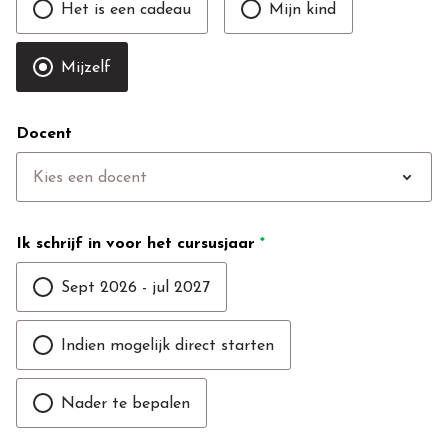
Het is een cadeau
Mijn kind
Mijzelf
Docent
expand_more
Kies een docent
Ik schrijf in voor het cursusjaar
*
Sept 2026 - jul 2027
Indien mogelijk direct starten
Nader te bepalen