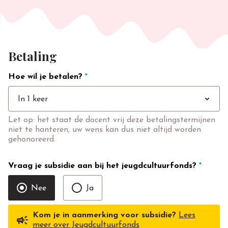
Betaling
Hoe wil je betalen?
*
expand_more
In 1 keer
Let op: het staat de docent vrij deze betalingstermijnen
niet te hanteren, uw wens kan dus niet altijd worden
gehonoreerd.
Vraag je subsidie aan bij het jeugdcultuurfonds?
*
Nee
Ja
Kom je in aanmerking voor subsidie?
Lees
campaign
meer over Jeugdcultuurfonds