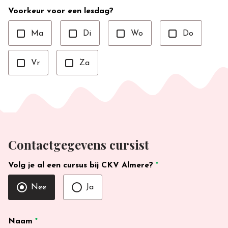
Voorkeur voor een lesdag?
Ma
Di
Wo
Do
Vr
Za
Contactgegevens cursist
Volg je al een cursus bij CKV Almere?
*
Nee
Ja
Naam
*