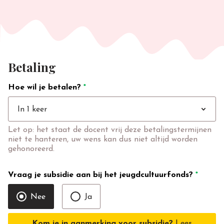
Betaling
Hoe wil je betalen?
*
expand_more
In 1 keer
Let op: het staat de docent vrij deze betalingstermijnen
niet te hanteren, uw wens kan dus niet altijd worden
gehonoreerd.
Vraag je subsidie aan bij het jeugdcultuurfonds?
*
Nee
Ja
Kom je in aanmerking voor subsidie?
Lees