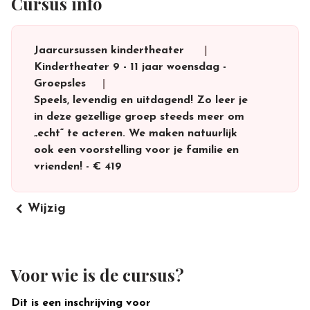
Cursus info
Jaarcursussen kindertheater
Kindertheater 9 - 11 jaar woensdag
-
Groepsles
Speels, levendig en uitdagend! Zo leer je
in deze gezellige groep steeds meer om
„echt“ te acteren. We maken natuurlijk
ook een voorstelling voor je familie en
vrienden!
-
€ 419
keyboard_arrow_left
Wijzig
Voor wie is de cursus?
Dit is een inschrijving voor