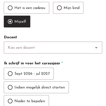
Het is een cadeau
Mijn kind
Mijzelf
Docent
expand_more
Kies een docent
Ik schrijf in voor het cursusjaar
*
Sept 2026 - jul 2027
Indien mogelijk direct starten
Nader te bepalen