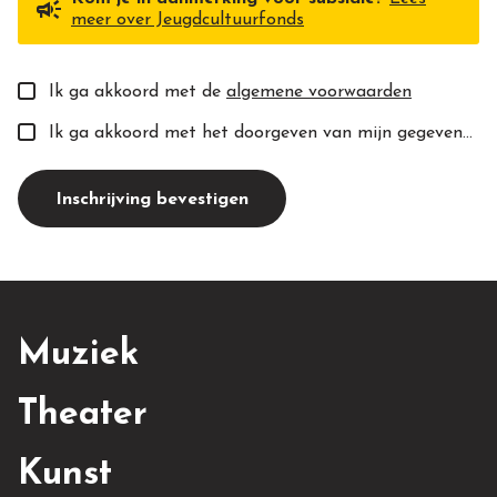
campaign
meer over Jeugdcultuurfonds
Ik ga akkoord met de
algemene voorwaarden
Ik ga akkoord met het doorgeven van mijn gegevens aan de toekomstige docent(e).
Inschrijving bevestigen
Muziek
Theater
Kunst