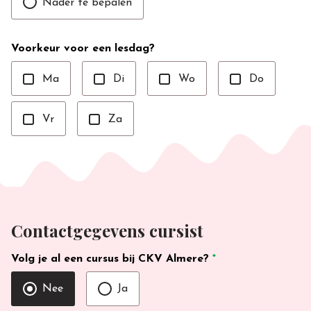
Nader te bepalen
Voorkeur voor een lesdag?
Ma
Di
Wo
Do
Vr
Za
Contactgegevens cursist
Volg je al een cursus bij CKV Almere?
*
Nee
Ja