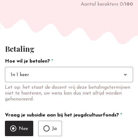
Aantal karakters
0
/
180
Betaling
Hoe wil je betalen?
*
expand_more
In 1 keer
Let op: het staat de docent vrij deze betalingstermijnen
niet te hanteren, uw wens kan dus niet altijd worden
gehonoreerd.
Vraag je subsidie aan bij het jeugdcultuurfonds?
*
Nee
Ja