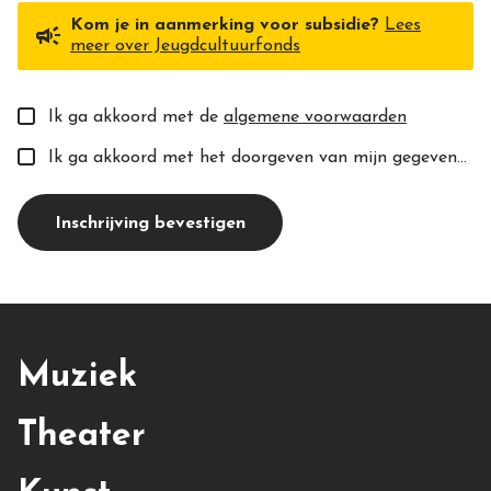
Kom je in aanmerking voor subsidie?
Lees
campaign
meer over Jeugdcultuurfonds
Ik ga akkoord met de
algemene voorwaarden
Ik ga akkoord met het doorgeven van mijn gegevens aan de toekomstige docent(e).
Inschrijving bevestigen
Muziek
Theater