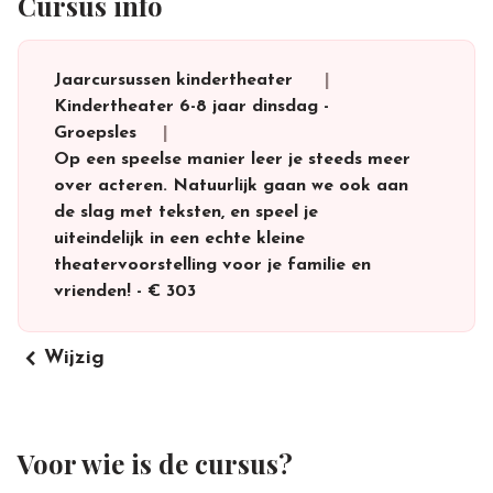
Cursus info
Jaarcursussen kindertheater
Kindertheater 6-8 jaar dinsdag
-
Groepsles
Op een speelse manier leer je steeds meer
over acteren. Natuurlijk gaan we ook aan
de slag met teksten, en speel je
uiteindelijk in een echte kleine
theatervoorstelling voor je familie en
vrienden!
-
€ 303
keyboard_arrow_left
Wijzig
Voor wie is de cursus?