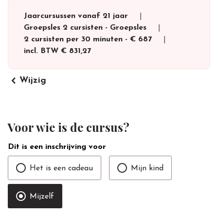
Jaarcursussen vanaf 21 jaar
Groepsles 2 cursisten
-
Groepsles
2 cursisten per 30 minuten
-
€ 687
incl. BTW
€ 831,27
keyboard_arrow_left
Wijzig
Voor wie is de cursus?
Dit is een inschrijving voor
Het is een cadeau
Mijn kind
Mijzelf