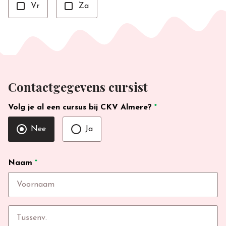
Vr
Za
Contactgegevens cursist
Volg je al een cursus bij CKV Almere?
*
Nee
Ja
Naam
*