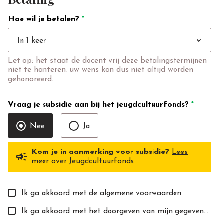
Hoe wil je betalen?
*
expand_more
In 1 keer
Let op: het staat de docent vrij deze betalingstermijnen
niet te hanteren, uw wens kan dus niet altijd worden
gehonoreerd.
Vraag je subsidie aan bij het jeugdcultuurfonds?
*
Nee
Ja
Kom je in aanmerking voor subsidie?
Lees
campaign
meer over Jeugdcultuurfonds
Ik ga akkoord met de
algemene voorwaarden
Ik ga akkoord met het doorgeven van mijn gegevens aan de toekomstige docent(e).