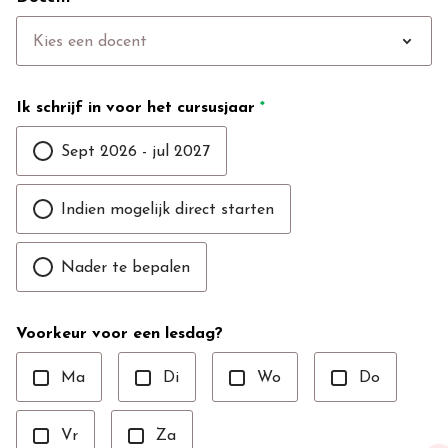
expand_more
Kies een docent
Ik schrijf in voor het cursusjaar
*
Sept 2026 - jul 2027
Indien mogelijk direct starten
Nader te bepalen
Voorkeur voor een lesdag?
Ma
Di
Wo
Do
Vr
Za