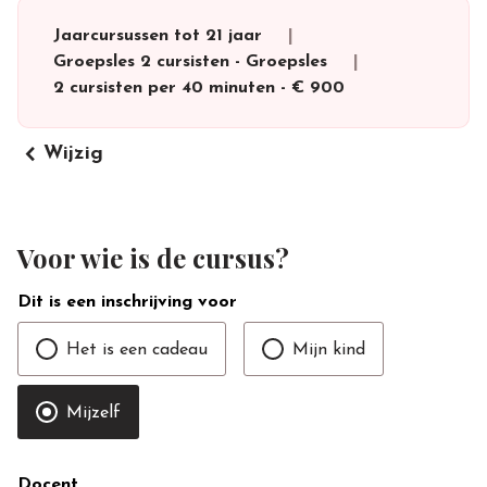
Jaarcursussen tot 21 jaar
Groepsles 2 cursisten
-
Groepsles
2 cursisten per 40 minuten
-
€ 900
keyboard_arrow_left
Wijzig
Voor wie is de cursus?
Dit is een inschrijving voor
Het is een cadeau
Mijn kind
Mijzelf
Docent