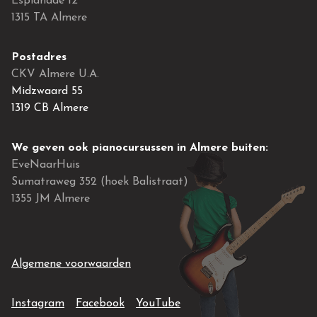
Esplanade 12
1315 TA Almere
Postadres
CKV Almere U.A.
Midzwaard 55
1319 CB Almere
We geven ook pianocursussen in Almere buiten:
EveNaarHuis
Sumatraweg 352 (hoek Balistraat)
1355 JM Almere
Algemene voorwaarden
EF2 (opent in een nieuw venster)
EF2 (opent in een nieuw venster)
EF2 (opent in een nieuw v
Instagram
Facebook
YouTube