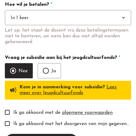
Hoe wil je betalen?
*
expand_more
In 1 keer
Let op: het staat de docent vrij deze betalingstermijnen
niet te hanteren, uw wens kan dus niet altijd worden
gehonoreerd.
Vraag je subsidie aan bij het jeugdcultuurfonds?
*
Nee
Ja
Kom je in aanmerking voor subsidie?
Lees
campaign
meer over Jeugdcultuurfonds
Ik ga akkoord met de
algemene voorwaarden
Ik ga akkoord met het doorgeven van mijn gegevens aan de toekomstige docent(e).