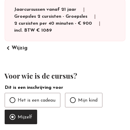
Jaarcursussen vanaf 21 jaar
Groepsles 2 cursisten
-
Groepsles
2 cursisten per 40 minuten
-
€ 900
incl. BTW
€ 1089
keyboard_arrow_left
Wijzig
Voor wie is de cursus?
Dit is een inschrijving voor
Het is een cadeau
Mijn kind
Mijzelf