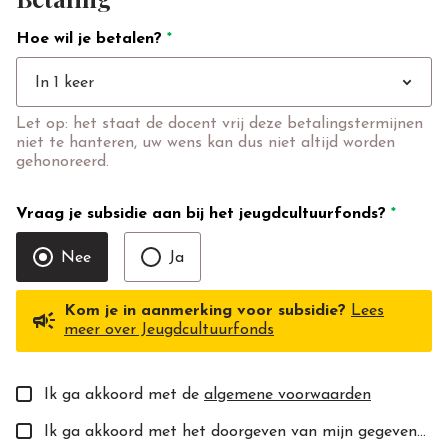
Hoe wil je betalen?
*
expand_more
In 1 keer
Let op: het staat de docent vrij deze betalingstermijnen
niet te hanteren, uw wens kan dus niet altijd worden
gehonoreerd.
Vraag je subsidie aan bij het jeugdcultuurfonds?
*
Nee
Ja
Kom je in aanmerking voor subsidie?
Lees
campaign
meer over Jeugdcultuurfonds
Ik ga akkoord met de
algemene voorwaarden
Ik ga akkoord met het doorgeven van mijn gegevens aan de toekomstige docent(e).