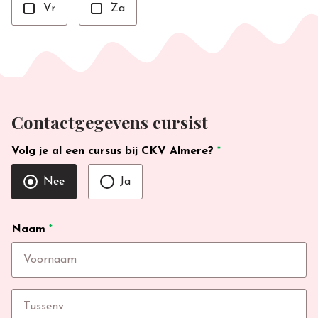
Vr
Za
Contactgegevens cursist
Volg je al een cursus bij CKV Almere?
*
Nee
Ja
Naam
*