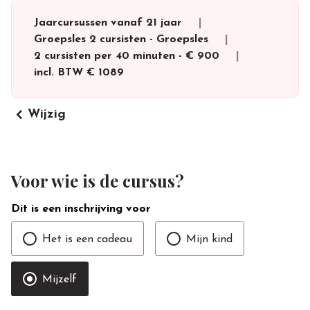
Jaarcursussen vanaf 21 jaar
Groepsles 2 cursisten
-
Groepsles
2 cursisten per 40 minuten
-
€ 900
incl. BTW
€ 1089
keyboard_arrow_left
Wijzig
Voor wie is de cursus?
Dit is een inschrijving voor
Het is een cadeau
Mijn kind
Mijzelf