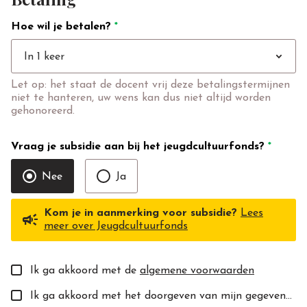
Hoe wil je betalen?
*
expand_more
In 1 keer
Let op: het staat de docent vrij deze betalingstermijnen
niet te hanteren, uw wens kan dus niet altijd worden
gehonoreerd.
Vraag je subsidie aan bij het jeugdcultuurfonds?
*
Nee
Ja
Kom je in aanmerking voor subsidie?
Lees
campaign
meer over Jeugdcultuurfonds
Ik ga akkoord met de
algemene voorwaarden
Ik ga akkoord met het doorgeven van mijn gegevens aan de toekomstige docent(e).