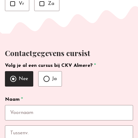
Vr
Za
Contactgegevens cursist
Volg je al een cursus bij CKV Almere?
*
Nee
Ja
Naam
*