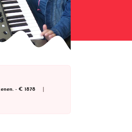
ekenen.
-
€ 1878