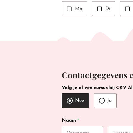
Ma
Di
Contactgegevens c
Volg je al een cursus bij CKV A
Nee
Ja
Naam
*