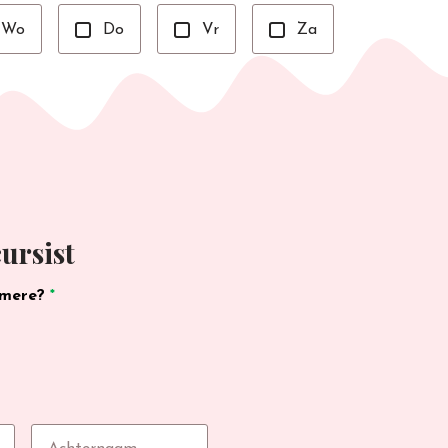
Wo
Do
Vr
Za
ursist
lmere?
*