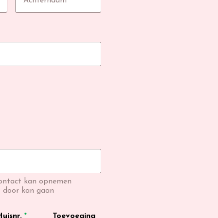
contact kan opnemen
t door kan gaan
uisnr.
*
Toevoeging