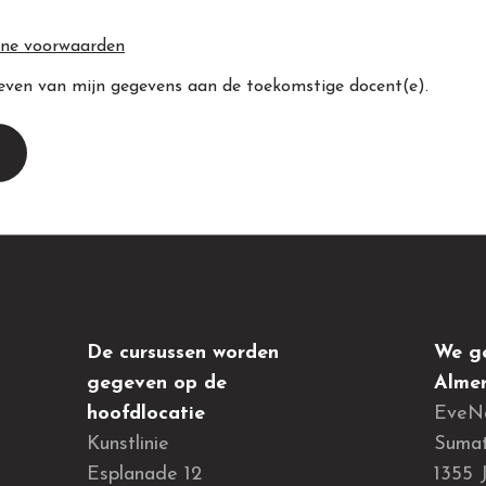
ne voorwaarden
even van mijn gegevens aan de toekomstige docent(e).
De cursussen worden
We ge
gegeven op de
Almer
hoofdlocatie
EveN
Kunstlinie
Sumat
Esplanade 12
1355 