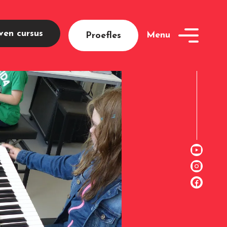
jven cursus
Menu
Proefles
openen