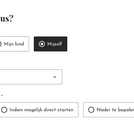
sus?
Mijn kind
Mijzelf
expand_more
*
Indien mogelijk direct starten
Nader te bepale