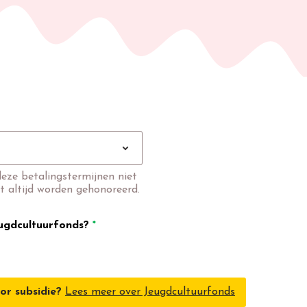
expand_more
deze betalingstermijnen niet
t altijd worden gehonoreerd.
eugdcultuurfonds?
*
or subsidie?
Lees meer over Jeugdcultuurfonds