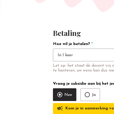
Betaling
Hoe wil je betalen?
*
In 1 keer
Let op: het staat de docent vrij 
te hanteren, uw wens kan dus nie
Vraag je subsidie aan bij het j
Nee
Ja
campaign
Kom je in aanmerking vo