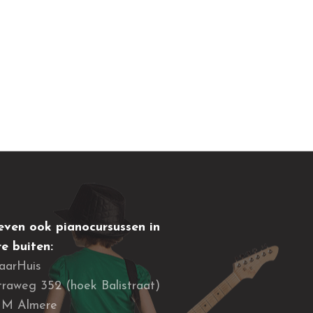
ven ook pianocursussen in
e buiten:
aarHuis
raweg 352 (hoek Balistraat)
JM Almere