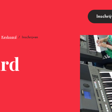
Inschri
Keyboard
Inschrijven
rd