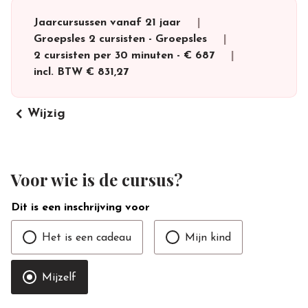
Jaarcursussen vanaf 21 jaar
Groepsles 2 cursisten
-
Groepsles
2 cursisten per 30 minuten
-
€ 687
incl. BTW
€ 831,27
keyboard_arrow_left
Wijzig
Voor wie is de cursus?
Dit is een inschrijving voor
Het is een cadeau
Mijn kind
Mijzelf