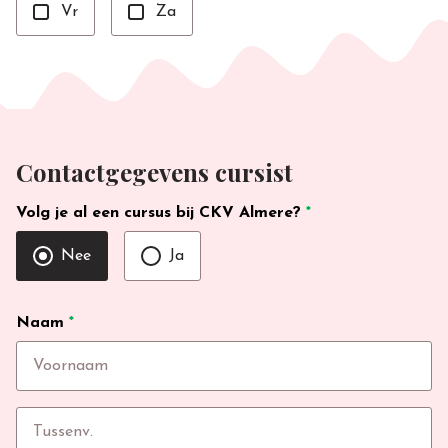
Vr
Za
Contactgegevens cursist
Volg je al een cursus bij CKV Almere?
*
Nee
Ja
Naam
*