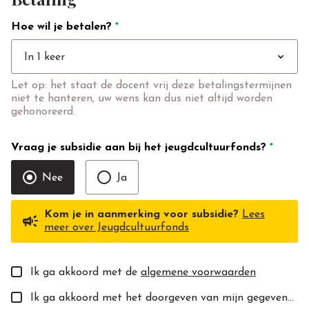
Hoe wil je betalen?
*
expand_more
In 1 keer
Let op: het staat de docent vrij deze betalingstermijnen
niet te hanteren, uw wens kan dus niet altijd worden
gehonoreerd.
Vraag je subsidie aan bij het jeugdcultuurfonds?
*
Nee
Ja
Kom je in aanmerking voor subsidie?
Lees
campaign
meer over Jeugdcultuurfonds
Ik ga akkoord met de
algemene voorwaarden
Ik ga akkoord met het doorgeven van mijn gegevens aan de toekomstige docent(e).