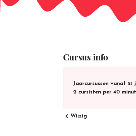
Cursus info
Jaarcursussen vanaf 21 
2 cursisten per 40 minu
keyboard_arrow_left
Wijzig