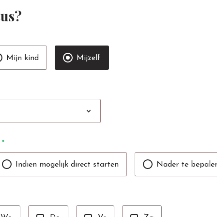
sus?
Mijn kind
Mijzelf
expand_more
*
Indien mogelijk direct starten
Nader te bepale