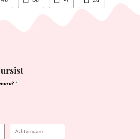
Wo
Do
Vr
Za
ursist
lmere?
*