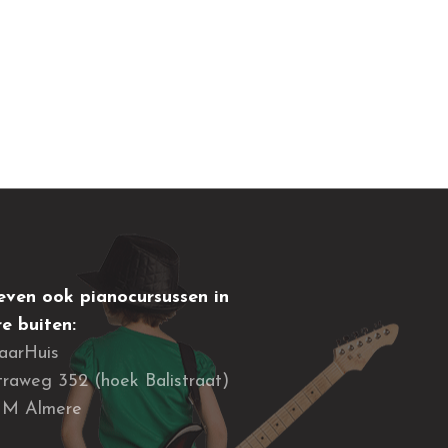
ven ook pianocursussen in
e buiten:
aarHuis
raweg 352 (hoek Balistraat)
JM Almere