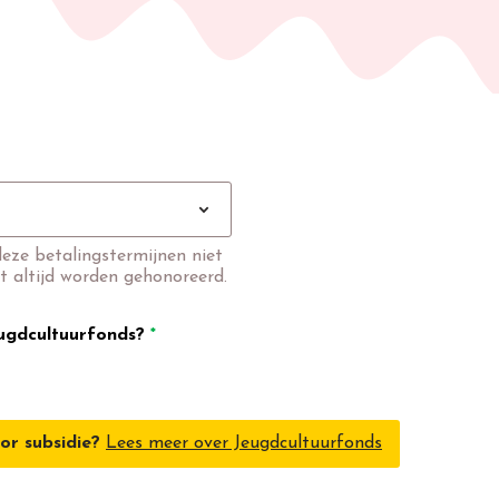
expand_more
deze betalingstermijnen niet
t altijd worden gehonoreerd.
eugdcultuurfonds?
*
or subsidie?
Lees meer over Jeugdcultuurfonds