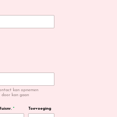
contact kan opnemen
t door kan gaan
uisnr.
*
Toevoeging