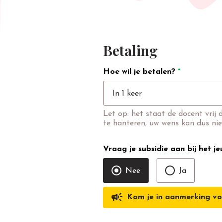
Betaling
Hoe wil je betalen?
*
In 1 keer
Let op: het staat de docent vrij 
te hanteren, uw wens kan dus nie
Vraag je subsidie aan bij het j
Nee
Ja
campaign
Kom je in aanmerking vo