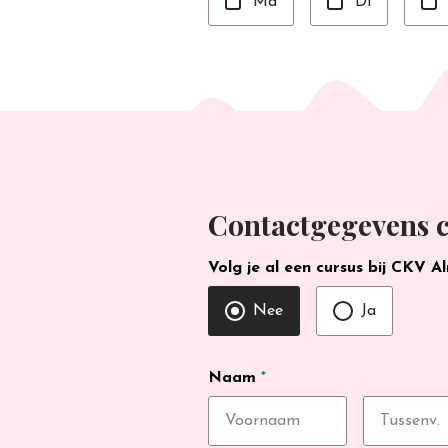
Ma
Di
Contactgegevens c
Volg je al een cursus bij CKV A
Nee
Ja
Naam
*