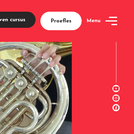
jven cursus
Menu
Proefles
openen