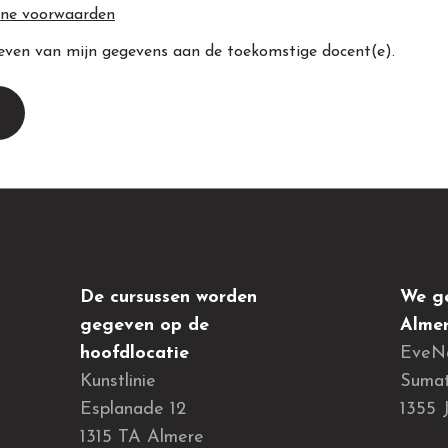
ne voorwaarden
even van mijn gegevens aan de toekomstige docent(e).
De cursussen worden
We ge
gegeven op de
Almer
hoofdlocatie
EveN
Kunstlinie
Sumat
Esplanade 12
1355 
1315 TA Almere