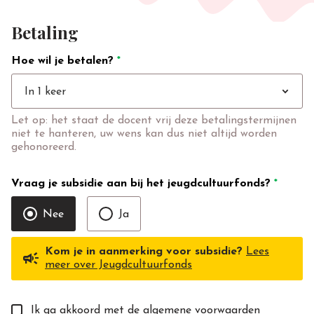
Betaling
Hoe wil je betalen?
*
expand_more
In 1 keer
Let op: het staat de docent vrij deze betalingstermijnen
niet te hanteren, uw wens kan dus niet altijd worden
gehonoreerd.
Vraag je subsidie aan bij het jeugdcultuurfonds?
*
Nee
Ja
Kom je in aanmerking voor subsidie?
Lees
campaign
meer over Jeugdcultuurfonds
Ik ga akkoord met de
algemene voorwaarden