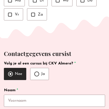
Ma
Di
Wo
Do
Vr
Za
Contactgegevens cursist
Volg je al een cursus bij CKV Almere?
*
Nee
Ja
Naam
*