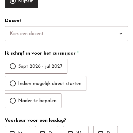
Mijzelf
Docent
expand_more
Kies een docent
Ik schrijf in voor het cursusjaar
*
Sept 2026 - jul 2027
Indien mogelijk direct starten
Nader te bepalen
Voorkeur voor een lesdag?