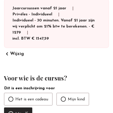
Jaarcursussen vanaf 21 jaar
Privéles
-
Individueel
Individueel - 30 minuten. Vanaf 21 jaar zijn
wij verplicht om 21% btw te berekenen.
-
€
1279
incl. BTW
€ 1547,59
keyboard_arrow_left
Wijzig
Voor wie is de cursus?
Dit is een inschrijving voor
Het is een cadeau
Mijn kind