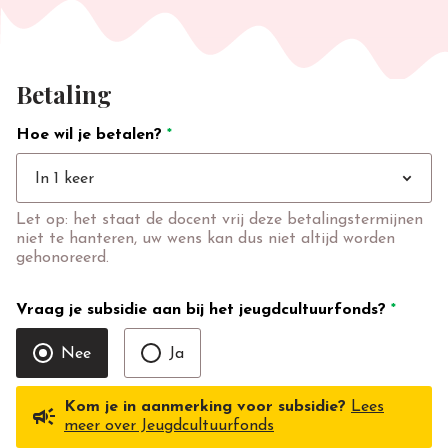
Betaling
Hoe wil je betalen?
*
expand_more
In 1 keer
Let op: het staat de docent vrij deze betalingstermijnen
niet te hanteren, uw wens kan dus niet altijd worden
gehonoreerd.
Vraag je subsidie aan bij het jeugdcultuurfonds?
*
Nee
Ja
Kom je in aanmerking voor subsidie?
Lees
campaign
meer over Jeugdcultuurfonds