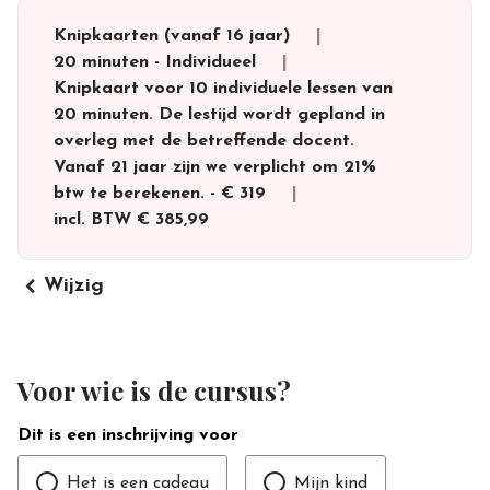
Knipkaarten (vanaf 16 jaar)
20 minuten
-
Individueel
Knipkaart voor 10 individuele lessen van
20 minuten. De lestijd wordt gepland in
overleg met de betreffende docent.
Vanaf 21 jaar zijn we verplicht om 21%
btw te berekenen.
-
€ 319
incl. BTW
€ 385,99
keyboard_arrow_left
Wijzig
Voor wie is de cursus?
Dit is een inschrijving voor
Het is een cadeau
Mijn kind