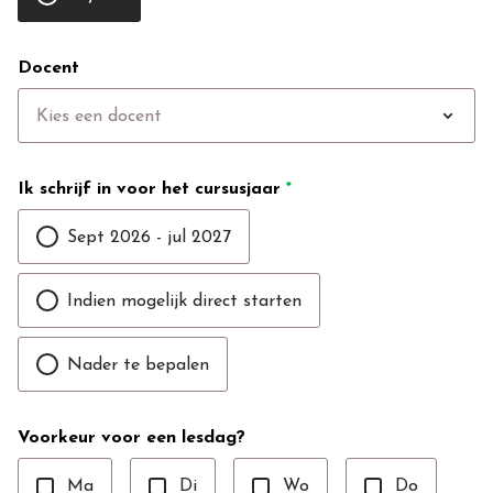
Docent
expand_more
Kies een docent
Ik schrijf in voor het cursusjaar
*
Sept 2026 - jul 2027
Indien mogelijk direct starten
Nader te bepalen
Voorkeur voor een lesdag?
Ma
Di
Wo
Do