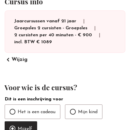
Cursus info
Jaarcursussen vanaf 21 jaar
Groepsles 2 cursisten
-
Groepsles
2 cursisten per 40 minuten
-
€ 900
incl. BTW
€ 1089
keyboard_arrow_left
Wijzig
Voor wie is de cursus?
Dit is een inschrijving voor
Het is een cadeau
Mijn kind
Mijzelf