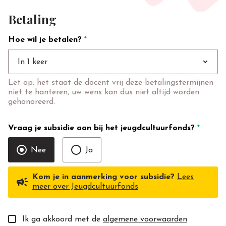
Betaling
Hoe wil je betalen?
*
expand_more
In 1 keer
Let op: het staat de docent vrij deze betalingstermijnen
niet te hanteren, uw wens kan dus niet altijd worden
gehonoreerd.
Vraag je subsidie aan bij het jeugdcultuurfonds?
*
Nee
Ja
Kom je in aanmerking voor subsidie?
Lees
campaign
meer over Jeugdcultuurfonds
Ik ga akkoord met de
algemene voorwaarden