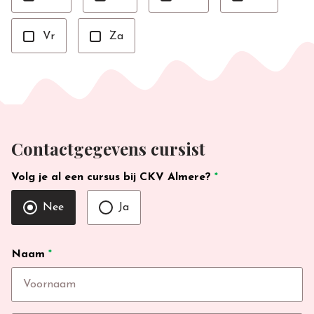
Vr
Za
Contactgegevens cursist
Volg je al een cursus bij CKV Almere?
*
Nee
Ja
Naam
*