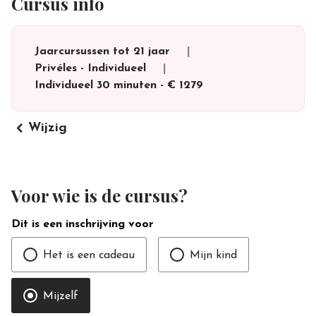
Cursus info
Jaarcursussen tot 21 jaar
Privéles
-
Individueel
Individueel 30 minuten
-
€ 1279
keyboard_arrow_left
Wijzig
Voor wie is de cursus?
Dit is een inschrijving voor
Het is een cadeau
Mijn kind
Mijzelf