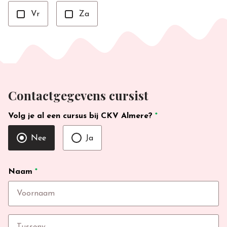
Vr
Za
Contactgegevens cursist
Volg je al een cursus bij CKV Almere?
*
Nee
Ja
Naam
*