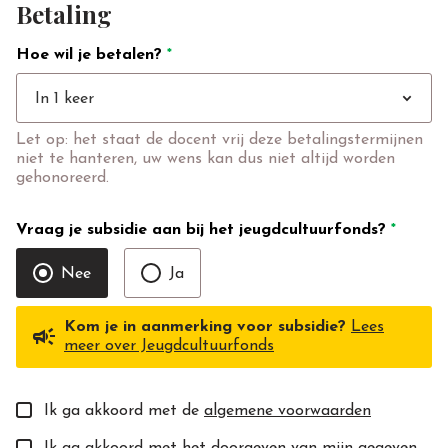
Betaling
Hoe wil je betalen?
*
expand_more
In 1 keer
Let op: het staat de docent vrij deze betalingstermijnen
niet te hanteren, uw wens kan dus niet altijd worden
gehonoreerd.
Vraag je subsidie aan bij het jeugdcultuurfonds?
*
Nee
Ja
Kom je in aanmerking voor subsidie?
Lees
campaign
meer over Jeugdcultuurfonds
Ik ga akkoord met de
algemene voorwaarden
Ik ga akkoord met het doorgeven van mijn gegevens aan de toekomstige docent(e).