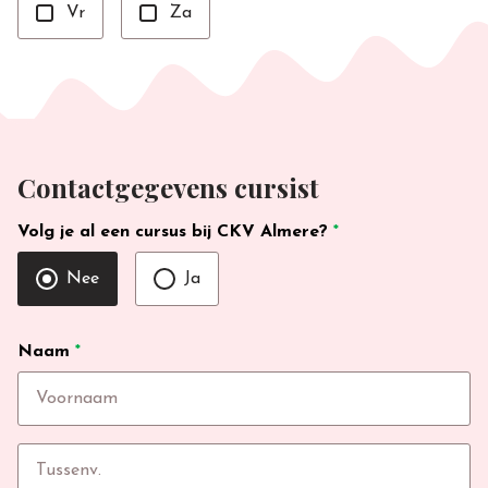
Vr
Za
Contactgegevens cursist
Volg je al een cursus bij CKV Almere?
*
Nee
Ja
Naam
*