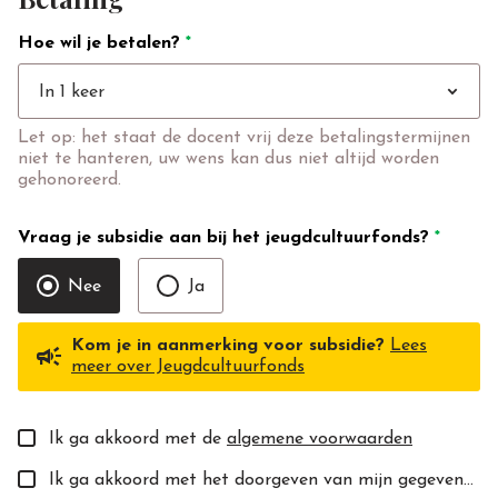
Hoe wil je betalen?
*
expand_more
In 1 keer
Let op: het staat de docent vrij deze betalingstermijnen
niet te hanteren, uw wens kan dus niet altijd worden
gehonoreerd.
Vraag je subsidie aan bij het jeugdcultuurfonds?
*
Nee
Ja
Kom je in aanmerking voor subsidie?
Lees
campaign
meer over Jeugdcultuurfonds
Ik ga akkoord met de
algemene voorwaarden
Ik ga akkoord met het doorgeven van mijn gegevens aan de toekomstige docent(e).