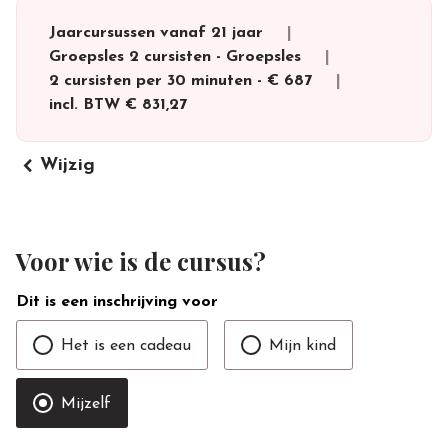
Jaarcursussen vanaf 21 jaar
Groepsles 2 cursisten
-
Groepsles
2 cursisten per 30 minuten
-
€ 687
incl. BTW
€ 831,27
keyboard_arrow_left
Wijzig
Voor wie is de cursus?
Dit is een inschrijving voor
Het is een cadeau
Mijn kind
Mijzelf