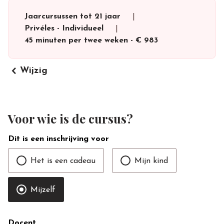
Jaarcursussen tot 21 jaar
Privéles
-
Individueel
45 minuten per twee weken
-
€ 983
keyboard_arrow_left
Wijzig
Voor wie is de cursus?
Dit is een inschrijving voor
Het is een cadeau
Mijn kind
Mijzelf
Docent