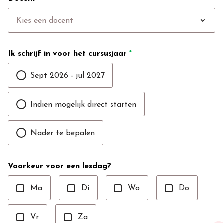
expand_more
Kies een docent
Ik schrijf in voor het cursusjaar
*
Sept 2026 - jul 2027
Indien mogelijk direct starten
Nader te bepalen
Voorkeur voor een lesdag?
Ma
Di
Wo
Do
Vr
Za