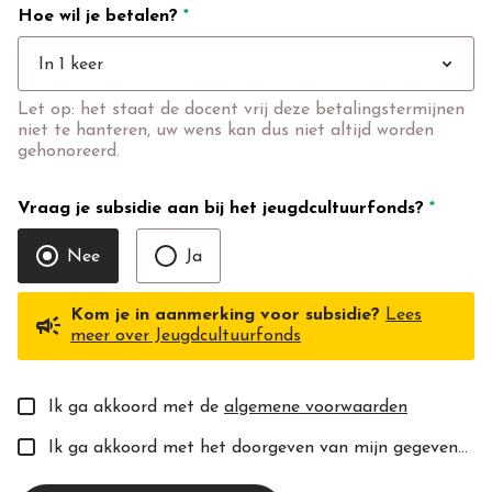
Hoe wil je betalen?
*
expand_more
In 1 keer
Let op: het staat de docent vrij deze betalingstermijnen
niet te hanteren, uw wens kan dus niet altijd worden
gehonoreerd.
Vraag je subsidie aan bij het jeugdcultuurfonds?
*
Nee
Ja
Kom je in aanmerking voor subsidie?
Lees
campaign
meer over Jeugdcultuurfonds
Ik ga akkoord met de
algemene voorwaarden
Ik ga akkoord met het doorgeven van mijn gegevens aan de toekomstige docent(e).