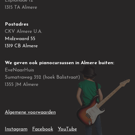
Esplanade 12
1315 TA Almere
Postadres
CKV Almere U.A.
Midzwaard 55
1319 CB Almere
We geven ook pianocursussen in Almere buiten:
EveNaarHuis
Sumatraweg 352 (hoek Balistraat)
1355 JM Almere
Algemene voorwaarden
EF2 (opent in een nieuw venster)
EF2 (opent in een nieuw venster)
EF2 (opent in een nieuw v
Instagram
Facebook
YouTube