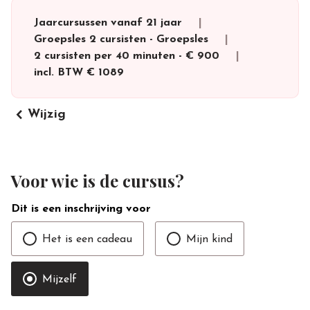
Jaarcursussen vanaf 21 jaar
Groepsles 2 cursisten
-
Groepsles
2 cursisten per 40 minuten
-
€ 900
incl. BTW
€ 1089
keyboard_arrow_left
Wijzig
Voor wie is de cursus?
Dit is een inschrijving voor
Het is een cadeau
Mijn kind
Mijzelf