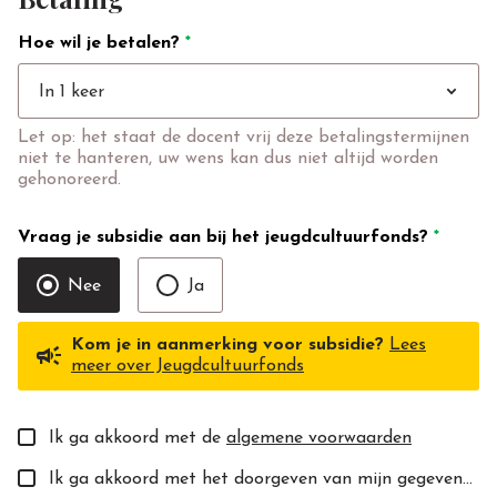
Hoe wil je betalen?
*
expand_more
In 1 keer
Let op: het staat de docent vrij deze betalingstermijnen
niet te hanteren, uw wens kan dus niet altijd worden
gehonoreerd.
Vraag je subsidie aan bij het jeugdcultuurfonds?
*
Nee
Ja
Kom je in aanmerking voor subsidie?
Lees
campaign
meer over Jeugdcultuurfonds
Ik ga akkoord met de
algemene voorwaarden
Ik ga akkoord met het doorgeven van mijn gegevens aan de toekomstige docent(e).