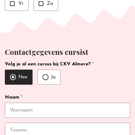
Vr
Za
Contactgegevens cursist
Volg je al een cursus bij CKV Almere?
*
Nee
Ja
Naam
*