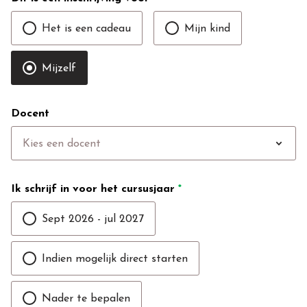
Het is een cadeau
Mijn kind
Mijzelf
Docent
expand_more
Kies een docent
Ik schrijf in voor het cursusjaar
*
Sept 2026 - jul 2027
Indien mogelijk direct starten
Nader te bepalen