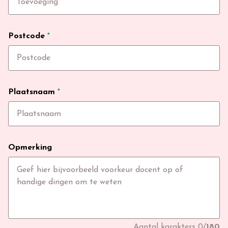
Postcode
*
Plaatsnaam
*
Opmerking
Aantal karakters
0
/
180