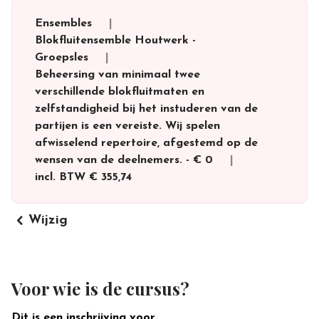
Ensembles
Blokfluitensemble Houtwerk
-
Groepsles
Beheersing van minimaal twee
verschillende blokfluitmaten en
zelfstandigheid bij het instuderen van de
partijen is een vereiste. Wij spelen
afwisselend repertoire, afgestemd op de
wensen van de deelnemers.
-
€ 0
incl. BTW
€ 355,74
keyboard_arrow_left
Wijzig
Voor wie is de cursus?
Dit is een inschrijving voor