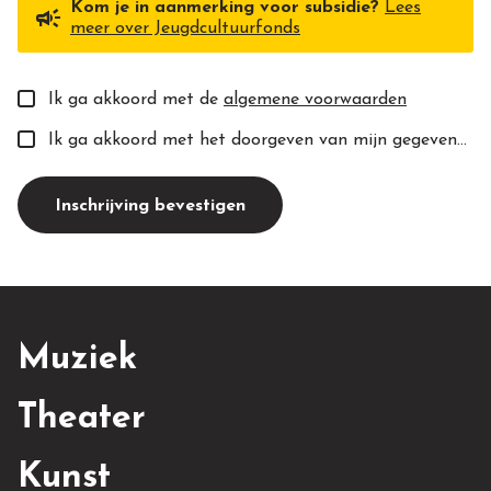
Kom je in aanmerking voor subsidie?
Lees
campaign
meer over Jeugdcultuurfonds
Ik ga akkoord met de
algemene voorwaarden
Ik ga akkoord met het doorgeven van mijn gegevens aan de toekomstige docent(e).
Inschrijving bevestigen
Muziek
Theater
Kunst