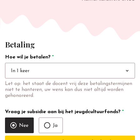
Betaling
Hoe wil je betalen?
*
expand_more
In 1 keer
Let op: het staat de docent vrij deze betalingstermijnen
niet te hanteren, uw wens kan dus niet altijd worden
gehonoreerd.
Vraag je subsidie aan bij het jeugdcultuurfonds?
*
Nee
Ja