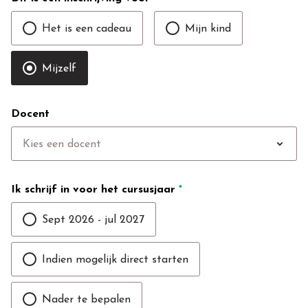
Het is een cadeau
Mijn kind
Mijzelf
Docent
expand_more
Kies een docent
Ik schrijf in voor het cursusjaar
*
Sept 2026 - jul 2027
Indien mogelijk direct starten
Nader te bepalen