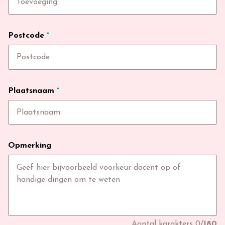
Postcode
*
Plaatsnaam
*
Opmerking
Aantal karakters
0
/
180