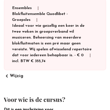
Ensembles
Blokfluitensemble Quodlibet
-
Groepsles
Ideaal voor wie gezellig een keer in de
twee weken in groepsverband wil
musiceren. Beheersing van meerdere
blokfluitmaten is een pré maar geen
vereiste. Wij spelen afwisselend repertoire
dat voor iedereen behapbaar is.
-
€ 0
incl. BTW
€ 355,74
keyboard_arrow_left
Wijzig
Voor wie is de cursus?
Dit is een inschrijving voor