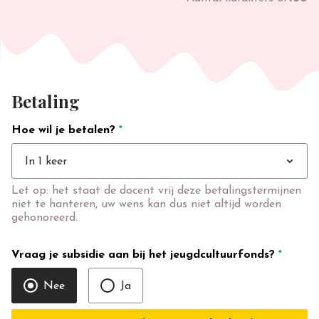
Betaling
Hoe wil je betalen?
*
expand_more
In 1 keer
Let op: het staat de docent vrij deze betalingstermijnen
niet te hanteren, uw wens kan dus niet altijd worden
gehonoreerd.
Vraag je subsidie aan bij het jeugdcultuurfonds?
*
Nee
Ja