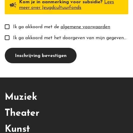
Kom je in aanmerking voor subsidie?
Lees
campaign
meer over Jeugdcultuurfonds
Ik ga akkoord met de
algemene voorwaarden
Ik ga akkoord met het doorgeven van mijn gegevens aan de toekomstige docent(e).
Inschrijving bevestigen
Muziek
Theater
Kunst