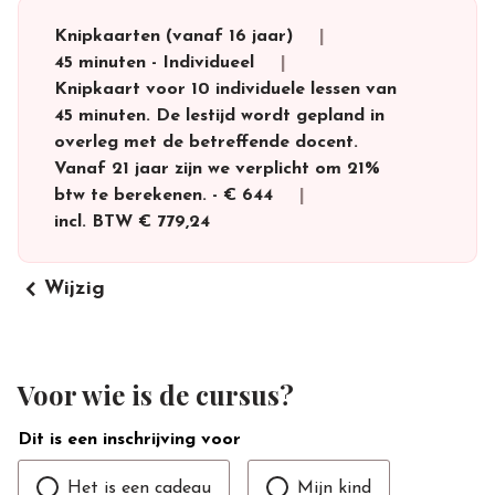
Knipkaarten (vanaf 16 jaar)
45 minuten
-
Individueel
Knipkaart voor 10 individuele lessen van
45 minuten. De lestijd wordt gepland in
overleg met de betreffende docent.
Vanaf 21 jaar zijn we verplicht om 21%
btw te berekenen.
-
€ 644
incl. BTW
€ 779,24
keyboard_arrow_left
Wijzig
Voor wie is de cursus?
Dit is een inschrijving voor
Het is een cadeau
Mijn kind