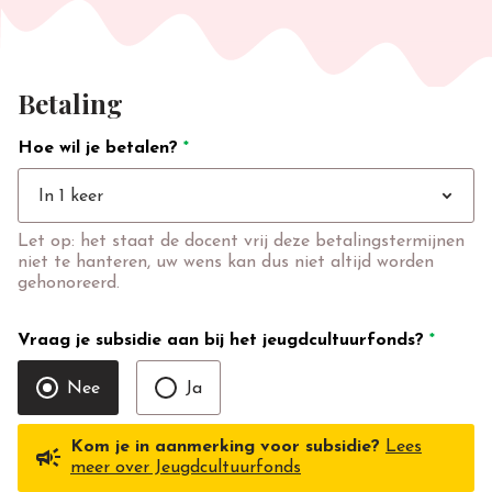
Betaling
Hoe wil je betalen?
*
expand_more
In 1 keer
Let op: het staat de docent vrij deze betalingstermijnen
niet te hanteren, uw wens kan dus niet altijd worden
gehonoreerd.
Vraag je subsidie aan bij het jeugdcultuurfonds?
*
Nee
Ja
Kom je in aanmerking voor subsidie?
Lees
campaign
meer over Jeugdcultuurfonds